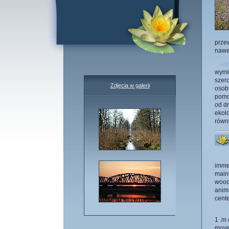
przew
nawe
wymia
szer
Zdjęcia w galerii
osob
pomo
od dn
ekol
równ
immem
mainl
wood 
anima
cente
1 .m 
move 